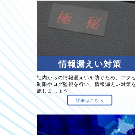
情報
漏えい
対策
社内からの
情報
漏えい
を
防ぐため、
アク
制限
や
ログ
監視を
行い、
情報
漏えい
対策
施し
ましょう。
詳細はこちら