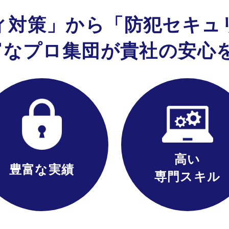
ィ対策」
から
「防犯セキュ
富な
プロ集団が
貴社の安心
高い
豊富な実績
専門スキル