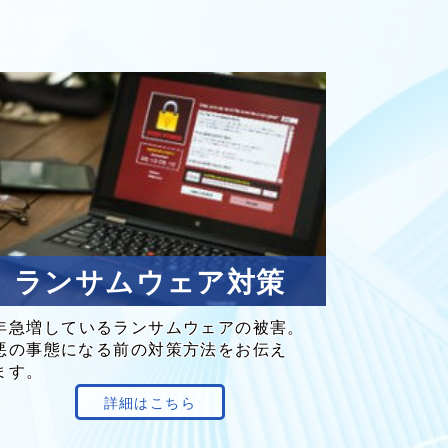
ランサムウェア対策
年
急増
している
ランサムウェア
の
被害。
悪の
事態に
なる
前の
対策方法を
お伝え
ます。
詳細はこちら