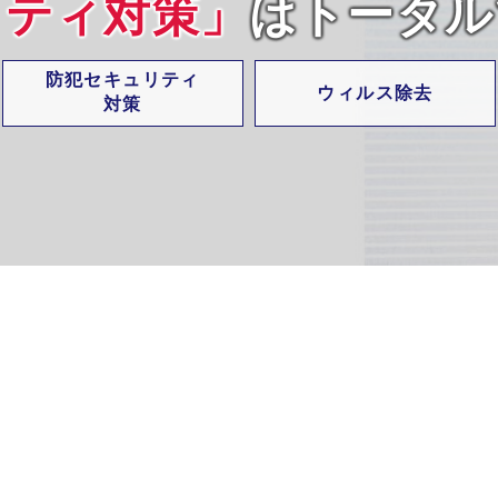
リティ対策」
はトータル
ランサムウェア
迷惑メール対策
防犯セキュリティ
対策
選ばれる理由
ウィルス除去
お客様の声
対策
情報漏えい対策
拠点間VPN