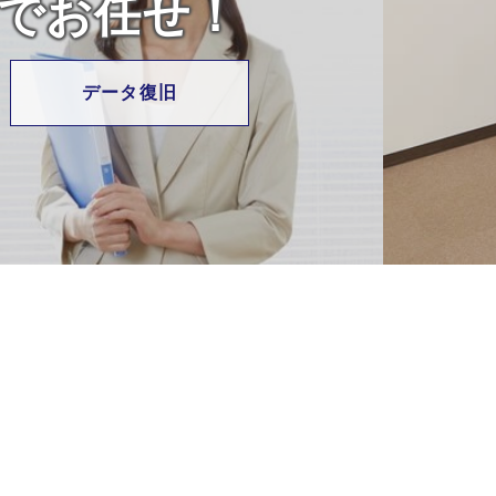
でお任せ！
UTM
(総合脅威管理)
データ復旧