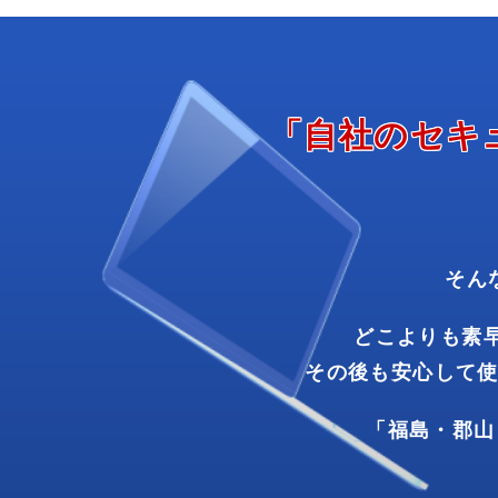
「自社の
セキ
そん
どこよりも素
その後も
安心
して
「福島・
郡山