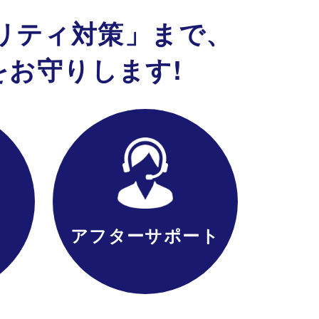
リティ
対策」
まで、
を
お守りします!
アフターサポート