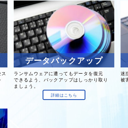
データ
バックアップ
セス
ランサムウェア
に遭っても
データを
復元
迷
を
できる
よう、
バックアップは
しっかり
取り
被
ましょう。
詳細はこちら