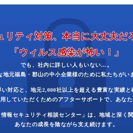
ュリティ
対策、
本当に
大丈夫
だ
「ウィルス
感染
が
怖い！」
でも、
社内に
詳しい
人も
いない…。
な
地元
福島・
郡山の
中小
企業様
の
ために
私たち
が
い
早い対応と、
地元
2,000社
以上を
超える
豊富な
実績と
使用
して
いただく
ための
アフター
サポート
で、
あなた
情報
セキュリティ
相談
センター」
は、
地域と
深く
あなたの
成長を
陰ながら
支え
続けます。