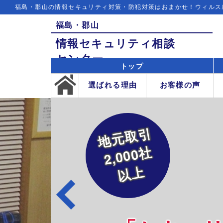
福島・郡山の情報セキュリティ対策・防犯対策はおまかせ！ウィルス
福島・
郡山
情報
セキュリティ
相談
センター
トップ
選ばれる理由
お客様の声
地元取引
2,000社
以上