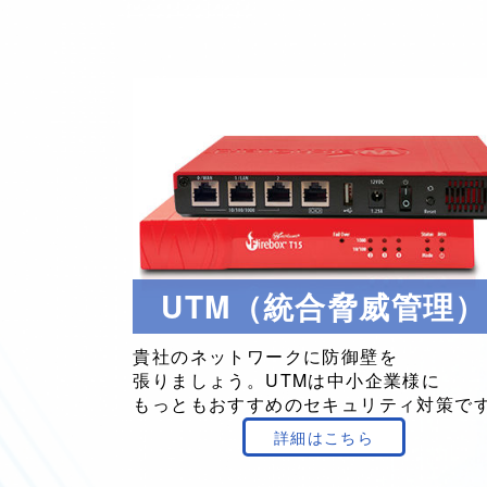
UTM（統合脅威管理）
貴社の
ネットワークに
防御壁を
張りましょう。
UTMは
中小企業様に
もっとも
おすすめの
セキュリティ対策
で
詳細はこちら