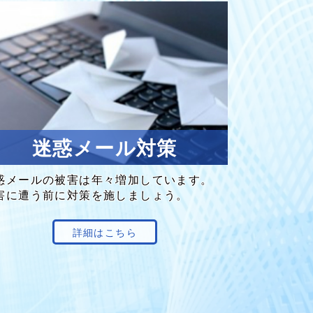
迷惑メール対策
惑メールの
被害は
年々増加
しています。
害に
遭う前に
対策を
施しましょう。
詳細はこちら