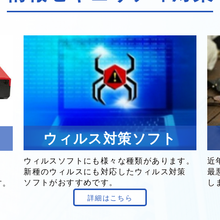
ウィルス対策ソフト
ウィルスソフト
にも
様々な
種類が
あります。
近
新種の
ウィルスにも
対応した
ウィルス
対策
最
ソフトが
おすすめです。
し
す。
詳細はこちら