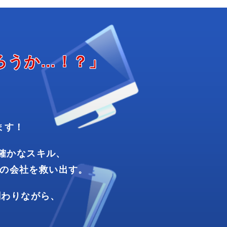
ろうか…！？」
ます！
確かな
スキル、
の
会社を
救い出す。
関わり
ながら、